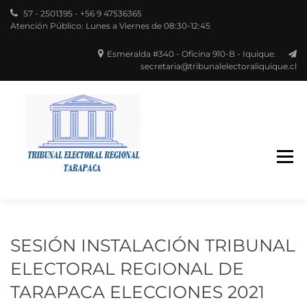
57 - 2501395 - +56 9 47536365
Atención Público: Lunes a Viernes de 08:30-12:45
Esmeralda #340 - Oficina 910-B - Iquique.
secretaria@tribunalelectoraliquique.cl
Región de Tarapacá
TRIBUNAL
ELECTORAL
SESIÓN INSTALACIÓN TRIBUNAL
ELECTORAL REGIONAL DE
TARAPACA ELECCIONES 2021