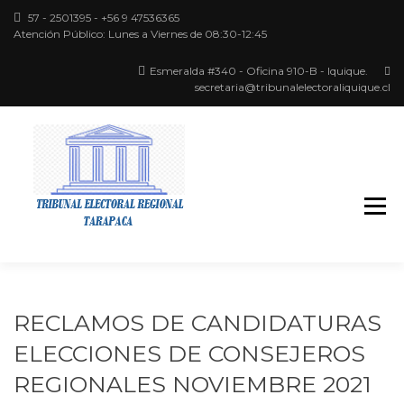
57 - 2501395 - +56 9 47536365
Atención Público: Lunes a Viernes de 08:30-12:45
Esmeralda #340 - Oficina 910-B - Iquique.
secretaria@tribunalelectoraliquique.cl
Región de Tarapacá
TRIBUNAL
ELECTORAL
RECLAMOS DE CANDIDATURAS
ELECCIONES DE CONSEJEROS
REGIONALES NOVIEMBRE 2021