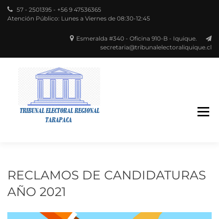
57 - 2501395 - +56 9 47536365
Atención Público: Lunes a Viernes de 08:30-12:45
Esmeralda #340 - Oficina 910-B - Iquique.
secretaria@tribunalelectoraliquique.cl
Región de Tarapacá
TRIBUNAL
ELECTORAL
RECLAMOS DE CANDIDATURAS
AÑO 2021