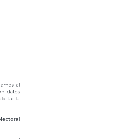
lamos al
on datos
icitar la
lectoral