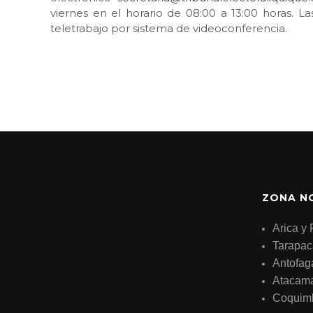
viernes en el horario de 08:00 a 13:00 horas. L
teletrabajo por sistema de videoconferencia.
ZONA N
Arica y 
Tarapac
Antofag
Atacam
Coquim