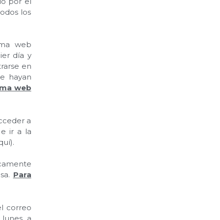
o por el
odos los
orma web
ier día y
trarse en
ue hayan
orma web
acceder a
 ir a la
uí).
nicamente
usa.
Para
l correo
 lunes a