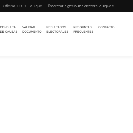
 Oficina 910-B - Iquique.
secretaria@tribunalelectoraliquique.cl
CONSULTA
VALIDAR
RESULTADOS
PREGUNTAS
CONTACTO
DE CAUSAS
DOCUMENTO
ELECTORALES
FRECUENTES