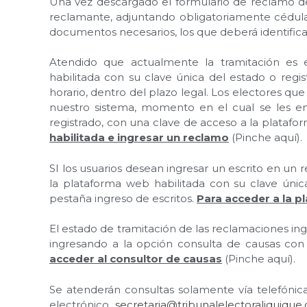
Una vez descargado el formulario de reclamo d
reclamante, adjuntando obligatoriamente cédul
documentos necesarios, los que deberá identificar
Atendido que actualmente la tramitación es e
habilitada con su clave única del estado o regi
horario, dentro del plazo legal. Los electores qu
nuestro sistema, momento en el cual se les e
registrado, con una clave de acceso a la plataf
habilitada e ingresar un reclamo
(Pinche aquí).
SI los usuarios desean ingresar un escrito en un
la plataforma web habilitada con su clave únic
pestaña ingreso de escritos.
Para acceder a la p
El estado de tramitación de las reclamaciones in
ingresando a la opción consulta de causas con
acceder al consultor de causas
(Pinche aquí).
Se atenderán consultas solamente vía telefónic
electrónico
secretaria@tribunalelectoraliquique.