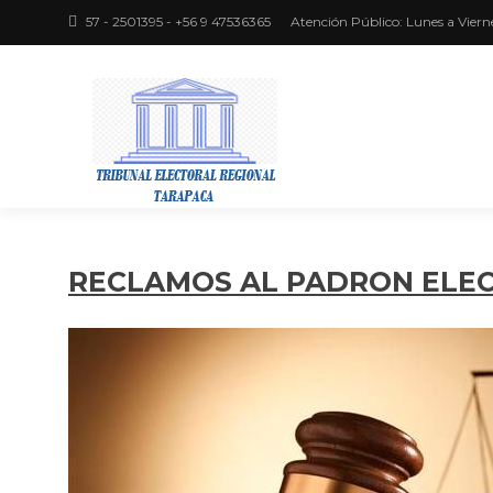
57 - 2501395 - +56 9 47536365
Atención Público: Lunes a Viern
Región de Tarapacá
TRIBUNAL
ELECTORAL
RECLAMOS AL PADRON ELEC