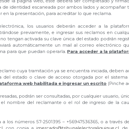
esde la página web, éste deberá ser completado y firmad
a de identidad escaneada por ambos lados y acompañar t
 en la presentación, para acreditar lo que reclama.
lectrónica, los usuarios deberán acceder a la plataf
strándose previamente, e ingresar sus reclamos en cualqu
e no tengan activada su clave única del estado podrán regis
nviará automáticamente un mail al correo electrónico q
orma para que puedan operarla.
Para acceder a la plataf
 reclamo cuya tramitación ya se encuentra iniciada, deben 
a del estado o clave de acceso otorgada por el sistema e
lataforma web habilitada e ingresar un escrito
(Pinche aq
gresadas, podrán ser consultadas, por cualquier usuario, ú
 el nombre del reclamante o el rol de ingreso de la ca
a a los números 57-2501395 – +56947536365, o a través de
cl
, con copia a
jmercado@tribunalelectoraliquique.cl
, de