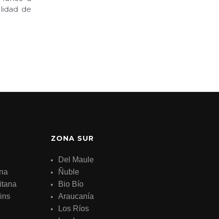
alidad de
ZONA SUR
Del Maule
ana
Ñuble
itana
Bio Bío
ins
Araucanía
Los Ríos