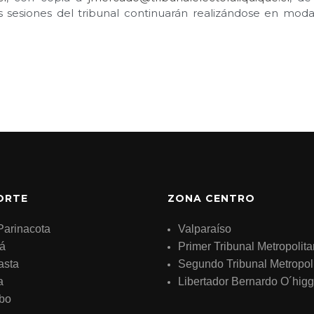
as sesiones del tribunal continuarán realizándose en mod
ORTE
ZONA CENTRO
Parinacota
Valparaíso
á
Primer Tribunal Metropolit
asta
Segundo Tribunal Metropol
a
Libertador Bernardo O´higg
bo