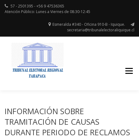
57 - 2501395 - +56 9 47536365
Atención Público: Lunes a Viernes de 08:30-12:45
Esmeralda #340 - Oficina 910-B - Iquique.
secretaria@tribunalelectoraliquique.cl
Región de Tarapacá
TRIBUNAL
ELECTORAL
INFORMACIÓN SOBRE
TRAMITACIÓN DE CAUSAS
DURANTE PERIODO DE RECLAMOS