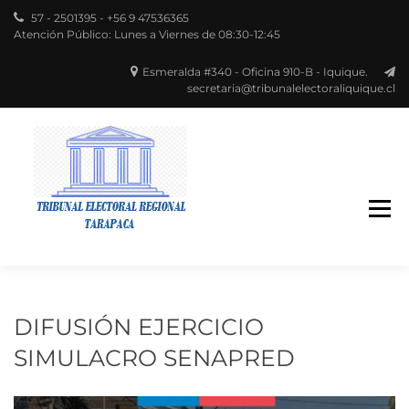
57 - 2501395 - +56 9 47536365
Atención Público: Lunes a Viernes de 08:30-12:45
Esmeralda #340 - Oficina 910-B - Iquique.
secretaria@tribunalelectoraliquique.cl
Región de Tarapacá
TRIBUNAL
ELECTORAL
DIFUSIÓN EJERCICIO
SIMULACRO SENAPRED