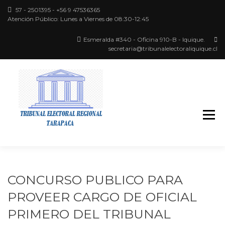
57 - 2501395 - +56 9 47536365
Atención Público: Lunes a Viernes de 08:30-12:45
Esmeralda #340 - Oficina 910-B - Iquique.
secretaria@tribunalelectoraliquique.cl
Región de Tarapacá
TRIBUNAL
ELECTORAL
CONCURSO PUBLICO PARA
PROVEER CARGO DE OFICIAL
PRIMERO DEL TRIBUNAL