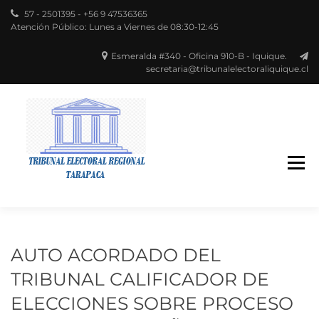
57 - 2501395 - +56 9 47536365
Atención Público: Lunes a Viernes de 08:30-12:45
Esmeralda #340 - Oficina 910-B - Iquique.
secretaria@tribunalelectoraliquique.cl
Región de Tarapacá
TRIBUNAL
ELECTORAL
AUTO ACORDADO DEL
TRIBUNAL CALIFICADOR DE
ELECCIONES SOBRE PROCESO